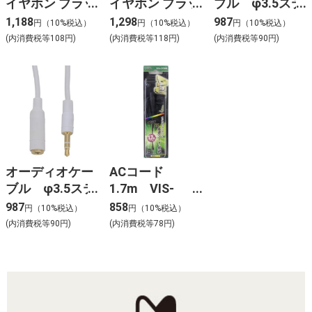
イヤホン ブラッ
イヤホン ブラッ
ブル φ3.5ステ
ク 3m カナル型
ク 5m カナル型
レオミニプラグ
1,188
1,298
987
円（10%税込）
円（10%税込）
円（10%税込）
ボリューム付
ボリューム付
＋φ3.5ステレオ
(内消費税等108円)
(内消費税等118円)
(内消費税等90円)
RE-STV03(BK)
RE-STV05(BK)
ミニプラグ
1.8m IP-
C18SP-W
オーディオケー
ACコード
ブル φ3.5ステ
1.7m VIS-
レオミニプラグ
C7508
987
858
円（10%税込）
円（10%税込）
＋φ3.5ステレオ
(内消費税等90円)
(内消費税等78円)
ミニジャック
1.8m IP-
C18SJ-W