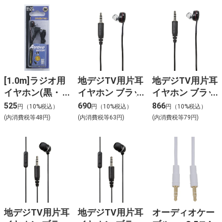
[1.0m]ラジオ用
地デジTV用片耳
地デジTV用片耳
イヤホン(黒・
イヤホン ブラッ
イヤホン ブラッ
3.5φL型ミニプ
ク 3m 耳穴ショ
ク 5m 耳穴ショ
525
690
866
円（10%税込）
円（10%税込）
円（10%税込）
ラグ)RE-
ート型 RE-
ート型 RE-
(内消費税等48円)
(内消費税等63円)
(内消費税等79円)
01L(BK)
STB03(BK)
STB05(BK)
地デジTV用片耳
地デジTV用片耳
オーディオケー