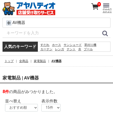
0
メニュー
カテゴリ
AV機器
すだれ
ホース
サンシェード
草刈り機
人気のキーワード
カーテン
レンガ
テント
水
プール
犬 ウェットティッシュ
物干し
椅子
シート
バケツ
クーラーボックス
コンクリートブロック
トップ
全商品
家電製品
AV機器
踏み台
扇風機
ラティス
物置
家電製品 | AV機器
8
件
の商品がみつかりました。
並べ替え
表示件数