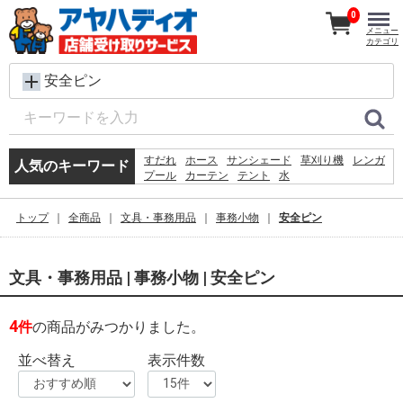
0
メニュー
カテゴリ
安全ピン
すだれ
ホース
サンシェード
草刈り機
レンガ
人気のキーワード
プール
カーテン
テント
水
犬 ウェットティッシュ
シート
踏み台
クーラーボックス
コンクリートブロック
物干し
トップ
全商品
文具・事務用品
事務小物
安全ピン
椅子
砂利
バケツ
飼育ケース
物置
文具・事務用品 | 事務小物 | 安全ピン
4
件
の商品がみつかりました。
並べ替え
表示件数