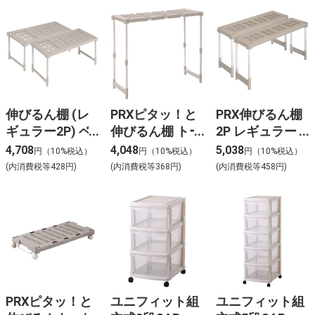
伸びるん棚 (レ
PRXピタッ！と
PRX伸びるん棚
ギュラー2P) ベ
伸びるん棚 トー
2P レギュラー
ージュ
ルタイプ（1台
(クローゼット
4,708
4,048
5,038
円（10%税込）
円（10%税込）
円（10%税込）
入）
用)
(内消費税等428円)
(内消費税等368円)
(内消費税等458円)
PRXピタッ！と
ユニフィット組
ユニフィット組