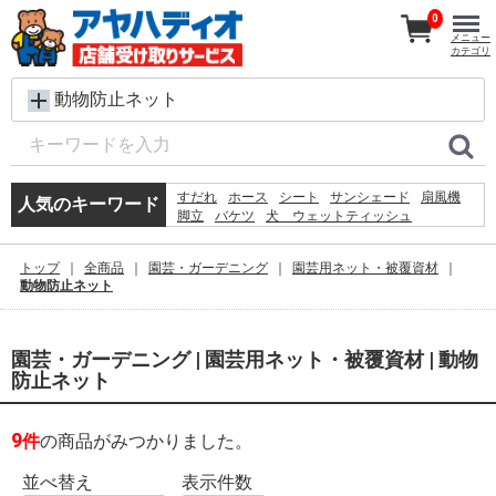
0
メニュー
カテゴリ
動物防止ネット
すだれ
ホース
シート
サンシェード
扇風機
人気のキーワード
脚立
バケツ
犬 ウェットティッシュ
コンクリートブロック
メタルラック
レンガ
椅子
ラティス
プール
物干し
カーテン
トップ
全商品
園芸・ガーデニング
園芸用ネット・被覆資材
踏み台
空調服
砂利
クーラーボックス
動物防止ネット
園芸・ガーデニング | 園芸用ネット・被覆資材 | 動物
防止ネット
9
件
の商品がみつかりました。
並べ替え
表示件数