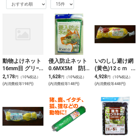
動物よけネット
侵入防止ネット
いのしし避け網
16mm目 グリー
0.6MX5M 防獣
(黄色)12ｃｍ
ン 1×20m
ネット
2X15M 防獣ネ
2,178
1,628
4,928
円（10%税込）
円（10%税込）
円（10%税込）
ット
(内消費税等198円)
(内消費税等148円)
(内消費税等448円)