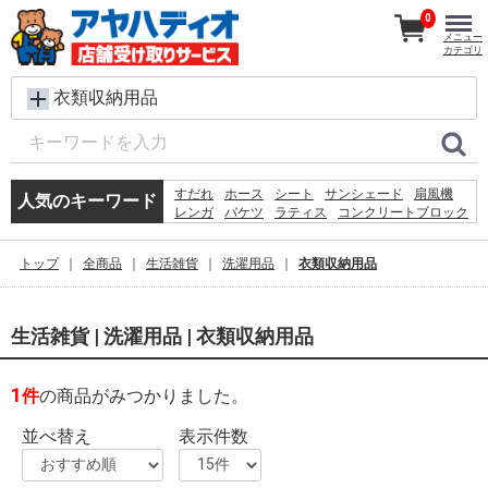
0
メニュー
カテゴリ
衣類収納用品
すだれ
ホース
シート
サンシェード
扇風機
人気のキーワード
レンガ
バケツ
ラティス
コンクリートブロック
メタルラック
椅子
脚立
犬 ウェットティッシュ
物干し
踏み台
空調服
トップ
全商品
生活雑貨
洗濯用品
衣類収納用品
水
木材
砂利
カーテン
生活雑貨 | 洗濯用品 | 衣類収納用品
1
件
の商品がみつかりました。
並べ替え
表示件数