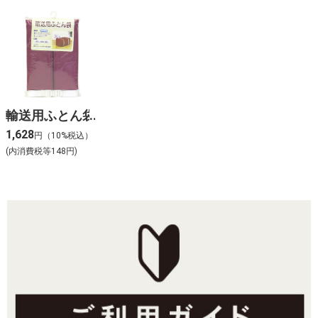
輸送用ふとん袋
1,628
円（10%税込）
(内消費税等148円)