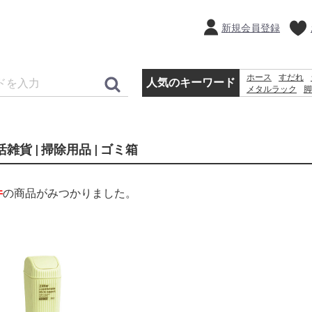
新規会員登録
ホース
すだれ
人気のキーワード
メタルラック
脚
犬 ウェットテ
コンクリートブ
活雑貨 | 掃除用品 | ゴミ箱
件
の商品がみつかりました。