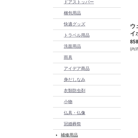
ドアストッパー
梱包用品
快適グッズ
ウ
イ
トラベル用品
85
洗面用品
(内
雨具
アイデア商品
身だしなみ
衣類防虫剤
小物
仏具・仏像
冠婚葬祭
補修用品