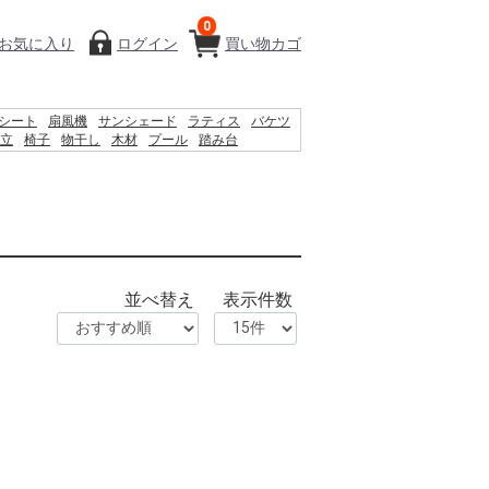
0
お気に入り
ログイン
買い物カゴ
シート
扇風機
サンシェード
ラティス
バケツ
立
椅子
物干し
木材
プール
踏み台
ィッシュ
砂利
除草剤
空調服
カーテン
ロック
並べ替え
表示件数