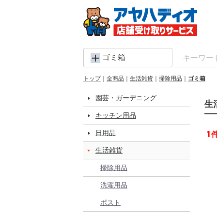
ゴミ箱
トップ
全商品
生活雑貨
掃除用品
ゴミ箱
園芸・ガーデニング
生
キッチン用品
日用品
1
生活雑貨
掃除用品
洗濯用品
ポスト