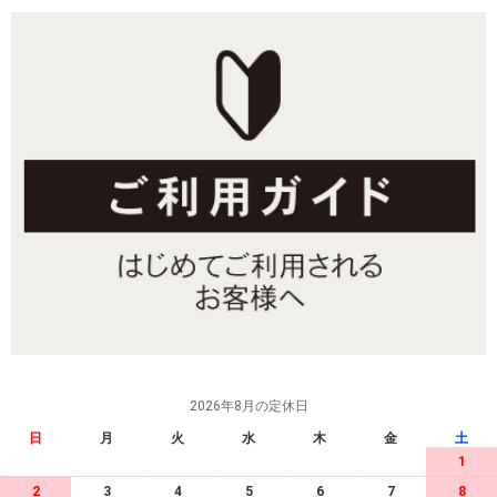
2026年8月の定休日
日
月
火
水
木
金
土
1
2
3
4
5
6
7
8