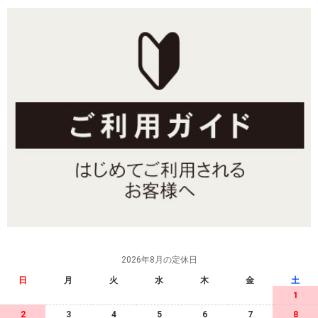
2026年8月の定休日
日
月
火
水
木
金
土
1
2
3
4
5
6
7
8