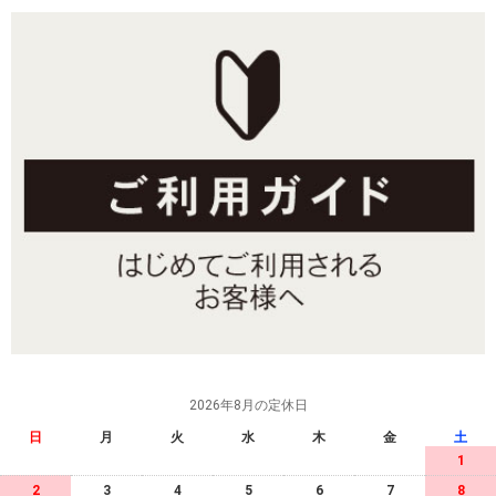
2026年8月の定休日
日
月
火
水
木
金
土
1
2
3
4
5
6
7
8