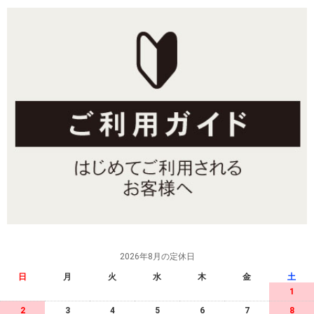
2026年8月の定休日
日
月
火
水
木
金
土
1
2
3
4
5
6
7
8