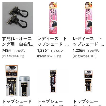
すだれ・オーニ
レディース ト
レディース ト
ング用 自在型
ップシェード
ップシェード
ミニ （丸竹桟
スプレーウィッ
スプレーウィッ
748
1,236
1,236
円（10%税込）
円（10%税込）
円（10%税込）
対応） N-1211
グ (自然になじ
グ (自然になじ
(内消費税等68円)
(内消費税等113円)
(内消費税等113円)
む栗色)
む褐色)Ｎ
トップシェード
トップシェー
トップシェー