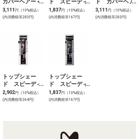
カバーヘアー <
ド スピーディ
ド カバーヘア
やや明るめの自
ーヘアカバース
ー (自然な黒
3,111
1,837
3,111
円（10%税込）
円（10%税込）
円（10%税込）
然な黒色>
プレー (自然な
色)
(内消費税等283円)
(内消費税等167円)
(内消費税等283円)
黒色)
トップシェー
トップシェー
ド スピーディ
ド スピーディ
ーヘアカバース
ーヘアカバース
2,902
1,837
円（10%税込）
円（10%税込）
プレー ラー
プレー (やや明
(内消費税等264円)
(内消費税等167円)
ジ (自然な黒
るめの自然な黒
色)
色)