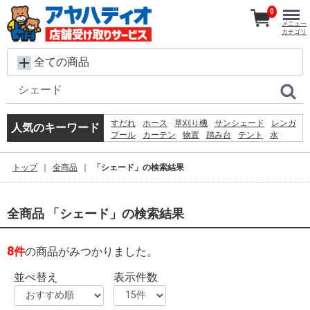
0
メニュー
カテゴリ
全ての商品
すだれ
ホース
草刈り機
サンシェード
レンガ
人気のキーワード
プール
カーテン
物置
踏み台
テント
水
コンクリートブロック
飼育ケース
砂利
シート
椅子
犬 ウェットティッシュ
脚立
物干し
トップ
全商品
「シェード」の検索結果
クーラーボックス
全商品 「シェード」の検索結果
8
件
の商品がみつかりました。
並べ替え
表示件数